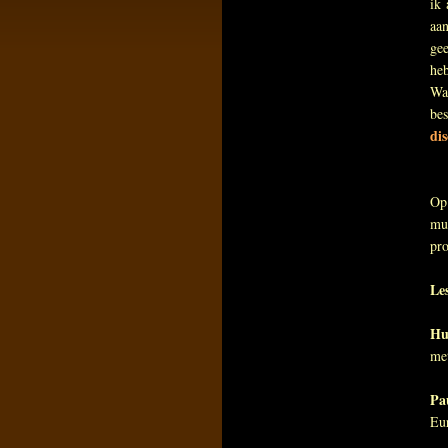
ik 
aan
gee
heb
Wat
be
dis
Op
muz
pro
Le
Hu
met
Pa
Eur