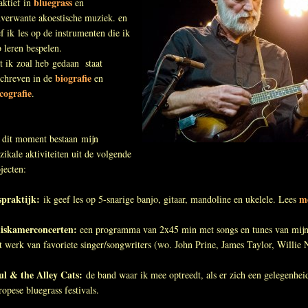
bluegrass
aktief in
en
verwante akoestische muziek. en
f ik les op de instrumenten die ik
 leren bespelen.
 ik zoal heb gedaan staat
biografie
schreven in de
en
cografie
.
 dit moment bestaan mijn
ikale aktiviteiten uit de volgende
jecten:
spraktijk:
m
ik geef les op 5-snarige banjo, gitaar, mandoline en ukelele. Lees
iskamerconcerten:
een programma van 2x45 min met songs en tunes van mijn
 werk van favoriete singer/songwriters (wo. John Prine, James Taylor, Willie 
ul & the Alley Cats:
de band waar ik mee optreedt, als er zich een gelegenhe
opese bluegrass festivals.