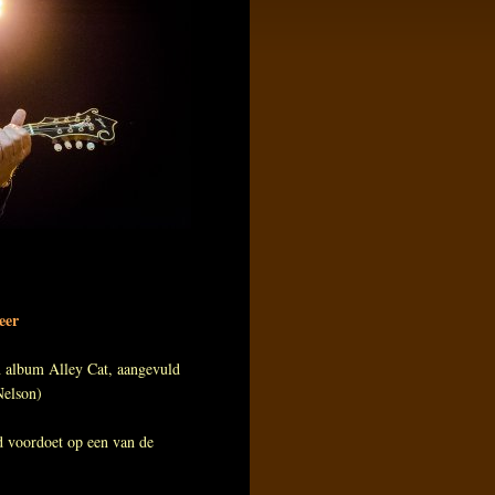
eer
 album Alley Cat, aangevuld
Nelson)
id voordoet op een van de