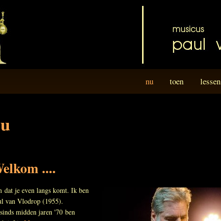
nu
toen
lessen
nu
elkom ....
n dat je even langs komt. Ik ben
ul van Vlodrop (1955).
sinds midden jaren '70 ben