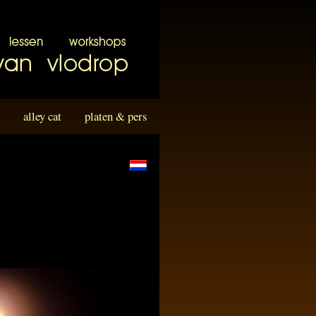
alley cat
platen & pers