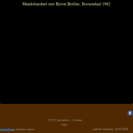
Mandolineduet met Byron Berline, Roosendaal 1982
771737
bezoekers - 2 online
login
laatste wijziging: 30-03-2026
website maken